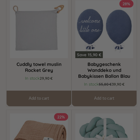
Cuddly
Babygeschenk
28%
towel
Wanddeko
muslin
und
Rocket
Babykissen
Grey
Ballon
Blau
Save
15,90 €
Cuddly towel muslin
Babygeschenk
Rocket Grey
Wanddeko und
Babykissen Ballon Blau
In stock
29,90 €
Current
In stock
Original
55,80 €
39,90 €
price
price
Add to cart
Add to cart
Muslin
Braided
22%
Blanket
bed
Ivory
bumper
White
Mint
Jersey