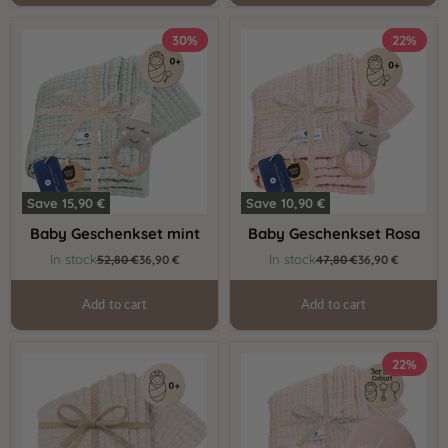
Baby
Baby
30%
22%
Geschenkset
Geschenkset
mint
Rosa
Save
15,90 €
Save
10,90 €
Baby Geschenkset mint
Baby Geschenkset Rosa
Current
Current
In stock
In stock
Original
52,80 €
36,90 €
Original
47,80 €
36,90 €
price
price
price
price
Add to cart
Add to cart
Baby
Baby
22%
Geschenkset
Geschenk
Geburt
3er
Mädchen
Set
Rosa
Geburt
Natur
rosa