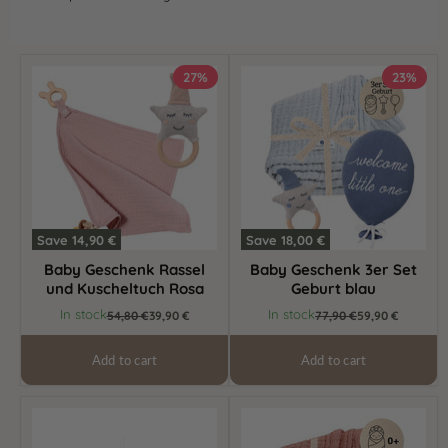
Baby
Baby
27%
23%
Geschenk
Geschenk
Rassel
3er
und
Set
Kuscheltuch
Geburt
Rosa
blau
Save
14,90 €
Save
18,00 €
Baby Geschenk Rassel
Baby Geschenk 3er Set
und Kuscheltuch Rosa
Geburt blau
Current
Current
In stock
In stock
Original
54,80 €
39,90 €
Original
77,90 €
59,90 €
price
price
price
price
Add to cart
Add to cart
Wall
Baby
Garland
Geschenkset
Jersey
Geburt