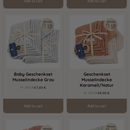
Add to cart
Add to cart
Baby
Geschenkset
Geschenkset
Musselindecke
Musselindecke
Karamell/Natur
Grau
Baby Geschenkset
Geschenkset
Musselindecke Grau
Musselindecke
Karamell/Natur
In stock
67,80 €
In stock
49,90 €
Add to cart
Add to cart
Babygeschenk
Geschenk-
Set
Set