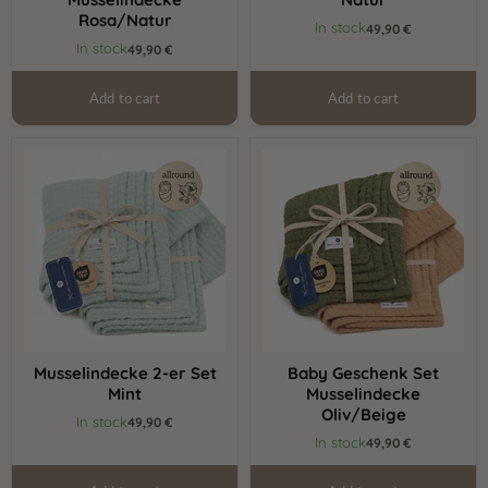
Rosa/Natur
In stock
49,90 €
In stock
49,90 €
Add to cart
Add to cart
Musselindecke
Baby
2-
Geschenk
er
Set
Set
Musselindecke
Mint
Oliv/Beige
Musselindecke 2-er Set
Baby Geschenk Set
Mint
Musselindecke
Oliv/Beige
In stock
49,90 €
In stock
49,90 €