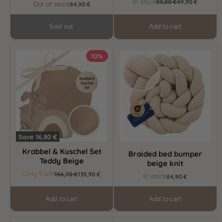
Current
In stock
Original
59,80 €
49,90 €
Out of stock
84,90 €
price
price
Sold out
Add to cart
Krabbel
Braided
10%
&
bed
Kuschel
bumper
Set
beige
Teddy
knit
Beige
Save
16,80 €
Krabbel & Kuschel Set
Braided bed bumper
Teddy Beige
beige knit
Current
Only 5 left!
Original
156,70 €
139,90 €
In stock
84,90 €
price
price
Add to cart
Add to cart