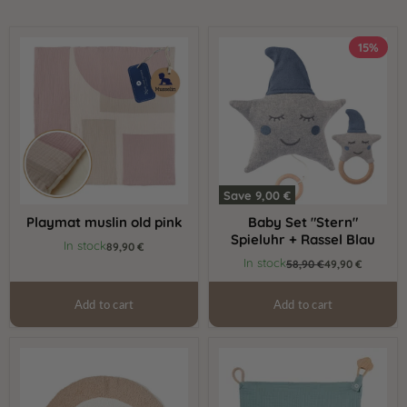
Playmat
Baby
15%
muslin
Set
old
"Stern"
pink
Spieluhr
+
Rassel
Blau
Save
9,00 €
Playmat muslin old pink
Baby Set "Stern"
Spieluhr + Rassel Blau
In stock
89,90 €
Current
In stock
Original
58,90 €
49,90 €
price
price
Add to cart
Add to cart
Rainbow
Cuddly
cushion
towel
natural
muslin
/
Ice