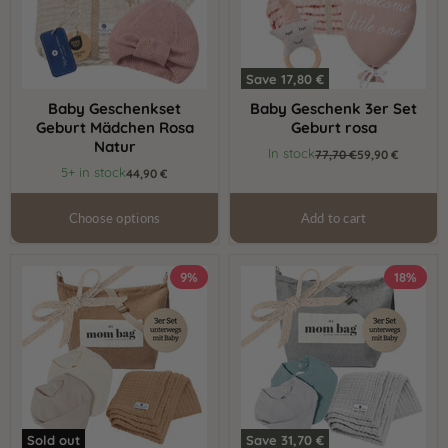
Save
17,80 €
Baby Geschenkset
Baby Geschenk 3er Set
Geburt Mädchen Rosa
Geburt rosa
Natur
Current
In stock
Original
77,70 €
59,90 €
price
price
5+ in stock
44,90 €
Choose options
Add to cart
Geschenkset
Geschenkset
9%
18%
-
-
Unterwegs
Unterwegs
mit
mit
Baby
Baby
Beige
Grau
Sold out
Save
31,70 €