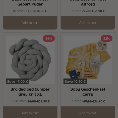
Geburt Puder
Altrosa
Current
Current
In stock
In stock
Original
53,80 €
36,90 €
Original
53,80 €
36,90 €
price
price
price
price
Add to cart
Add to cart
Braided
Baby
24%
22%
bed
Geschenkset
bumper
Curry
grey
knit
XL
Save
17,00 €
Save
10,90 €
Braided bed bumper
Baby Geschenkset
grey knit XL
Curry
Current
Current
5+ in stock
In stock
Original
69,90 €
52,90 €
Original
47,80 €
36,90 €
price
price
price
price
Add to cart
Add to cart