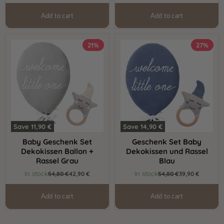
Add to cart
Add to cart
Baby
Geschenk
21%
27%
Geschenk
Set
Set
Baby
Dekokissen
Dekokissen
Ballon
und
+
Rassel
Rassel
Blau
Grau
Save
11,90 €
Save
14,90 €
Baby Geschenk Set
Geschenk Set Baby
Dekokissen Ballon +
Dekokissen und Rassel
Rassel Grau
Blau
Current
Current
In stock
In stock
Original
54,80 €
42,90 €
Original
54,80 €
39,90 €
price
price
price
price
Add to cart
Add to cart