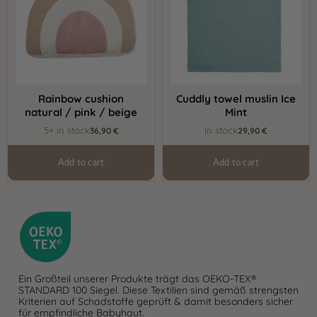
pink
Mint
/
beige
Rainbow cushion
Cuddly towel muslin Ice
natural / pink / beige
Mint
5+ in stock
In stock
36,90 €
29,90 €
Add to cart
Add to cart
Ein Großteil unserer Produkte trägt das OEKO-TEX®
STANDARD 100 Siegel. Diese Textilien sind gemäß strengsten
Kriterien auf Schadstoffe geprüft & damit besonders sicher
für empfindliche Babyhaut.