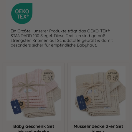
Ein Großteil unserer Produkte trägt das OEKO-TEX®
STANDARD 100 Siegel. Diese Textilien sind gemäß
strengsten Kriterien auf Schadstoffe geprüft & damit
besonders sicher für empfindliche Babyhaut.
Baby
Musselindecke
Geschenk
2-
Set
er
Musselindecke
Set
Rosa/Natur
Natur
Baby Geschenk Set
Musselindecke 2-er Set
Musselindecke
Natur