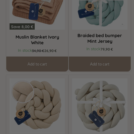
Save
8,00 €
Braided bed bumper
Muslin Blanket Ivory
Mint Jersey
White
In stock
Current
79,90 €
In stock
Original
34,90 €
26,90 €
price
price
Add to cart
Add to cart
Braided
Braided
bed
bed
bumper
bumper
beige
grey
knit
jersey