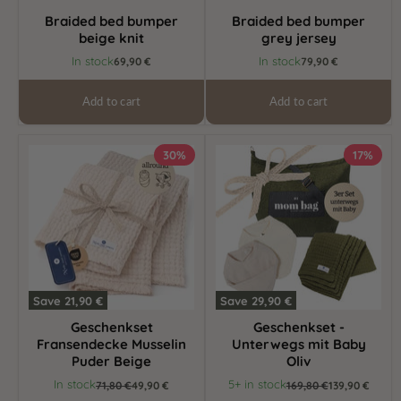
Braided bed bumper
Braided bed bumper
beige knit
grey jersey
In stock
In stock
69,90 €
79,90 €
Add to cart
Add to cart
Geschenkset
Geschenkset
30%
17%
Fransendecke
-
Musselin
Unterwegs
Puder
mit
Beige
Baby
Oliv
Save
21,90 €
Save
29,90 €
Geschenkset
Geschenkset -
Fransendecke Musselin
Unterwegs mit Baby
Puder Beige
Oliv
Current
Current
In stock
5+ in stock
Original
71,80 €
49,90 €
Original
169,80 €
139,90 €
price
price
price
price