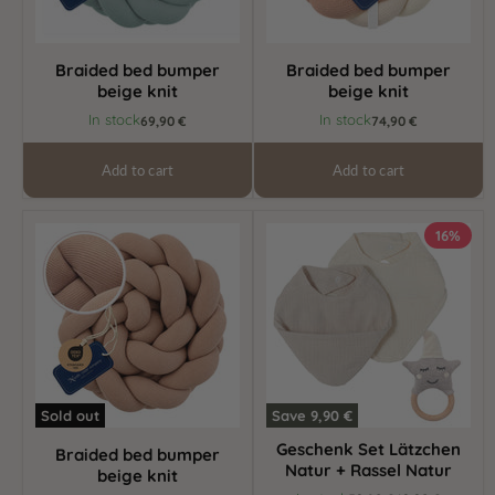
Braided bed bumper
Braided bed bumper
beige knit
beige knit
In stock
In stock
69,90 €
74,90 €
Add to cart
Add to cart
Braided
Geschenk
16%
bed
Set
bumper
Lätzchen
beige
Natur
knit
+
Rassel
Natur
Sold out
Save
9,90 €
Geschenk Set Lätzchen
Braided bed bumper
Natur + Rassel Natur
beige knit