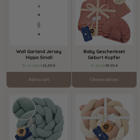
Hippo
Kupfer
Small
Wall Garland Jersey
Baby Geschenkset
Hippo Small
Geburt Kupfer
5+ in stock
In stock
26,90 €
39,90 €
Add to cart
Choose options
Braided
Braided
bed
bed
bumper
bumper
beige
beige
knit
knit