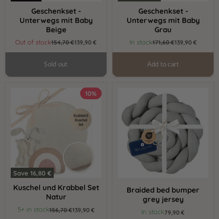
Geschenkset -
Geschenkset -
Unterwegs mit Baby
Unterwegs mit Baby
Beige
Grau
Current
Current
Out of stock
In stock
Original
154,70 €
139,90 €
Original
171,60 €
139,90 €
price
price
price
price
Sold out
Add to cart
Kuschel
Braided
10%
und
bed
Krabbel
bumper
Set
grey
Natur
jersey
Save
16,80 €
Kuschel und Krabbel Set
Braided bed bumper
Natur
grey jersey
Current
5+ in stock
Original
156,70 €
139,90 €
In stock
79,90 €
price
price