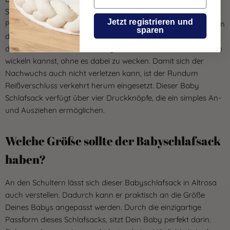
Schadstoffe geprüft und sind vollkommen frei von diesen.
Jetzt registrieren und
Praktisch ist auch der Rundum-Reißverschluss. Dadurch kann
sparen
der Baby Schlafsack nämlich aufgeklappt werden. Dies hat
den Vorteil, dass Du Dein Baby in der Nacht unproblematisch
wickeln kannst, ohne es dabei zu wecken. Damit sich der
Nachwuchs auch nicht verletzen kann, ist der Rundum
Reißverschluss verkehrt herum eingesetzt. Dieser Baby
Schlafsack verfügt über vier Druckknöpfe, die ein simples An-
und Ausziehen ermöglichen.
Welche Größe sollte der Babyschlafsack
haben?
An den Schultern lässt sich dieser Babyschlafsack in Altrosa
auch verstellen. Dadurch kann er praktisch an die Größe
Deines Babys angepasst werden. Durch die einzigartige
Passform dieses Schlafsacks, sitzt Dein Baby perfekt darin.