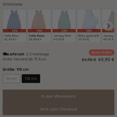
Schlafsäcke
23%
14%
23%
18%
17%
Voile Blau
Voile Rosa
Jersey Mint
Blau gestreift
Jersey G
45,90 €+
59,90 €+
49,90 €
69,90 €
49,90 €
Spare
15,00 €
Lieferzeit
: 2-3 Werktage
Aktuell
69,90 €
Gratis Versand ab 75 Euro
Ursprünglich
84,90 €
Größe:
110 cm
90 cm
110 cm
In den Warenkorb
Jetzt zum Checkout