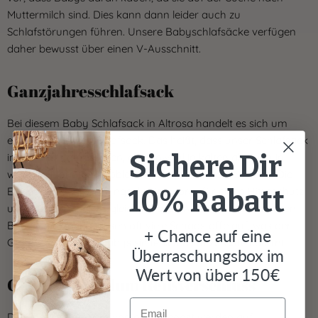
Γ
Muttermilch sind. Dies kann dann leider auch zu
Schlafstörungen führen. Unsere Babyschlafsäcke verfügen
daher bewusst über einen V-Ausschnitt.
Ganzjahresschlafsack
Bei diesem Baby Schlafsack in Altrosa handelt es sich um
einen Ganzjahresschlafsack. Das heißt, dass unser Schlafsack
Sichere Dir
in den vier Jahreszeiten, also sowohl in kalten als auch in
warmen Monaten, problemlos eingesetzt werden kann. Die
10% Rabatt
Eigenschaft der Atmungsaktivität sorgt für einen Hitzeschutz
und verhindert auch gleichzeitig ein Auskühlen. Die meisten
Babyschlafsäcke weisen oft viele Schadstoffe auf, was der
+ Chance auf eine
Gesundheit Deines Babys sicherlich nicht zu Gute kommt.
Überraschungsbox im
Wert von über 150€
Cleverer Rundum Reißverschluss
Email
Die Babyschlafsäcke von nordic coast werden auf