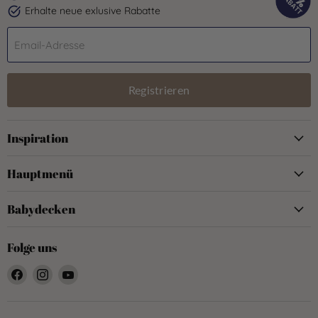
Erhalte neue exlusive Rabatte
Email-Adresse
Registrieren
Inspiration
Hauptmenü
Babydecken
Folge uns
Finden
Finden
Finden
Sie
Sie
Sie
uns
uns
uns