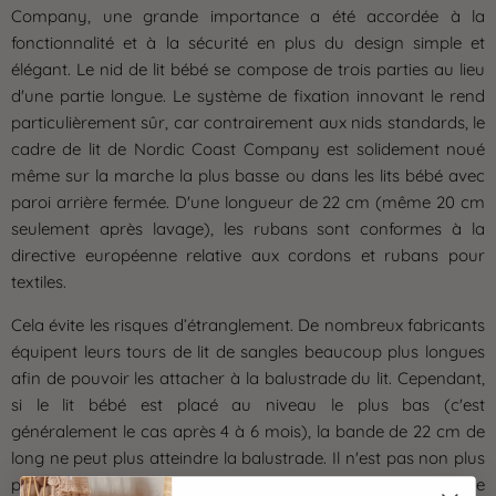
Company, une grande importance a été accordée à la
fonctionnalité et à la sécurité en plus du design simple et
élégant. Le nid de lit bébé se compose de trois parties au lieu
d'une partie longue. Le système de fixation innovant le rend
particulièrement sûr, car contrairement aux nids standards, le
cadre de lit de Nordic Coast Company est solidement noué
même sur la marche la plus basse ou dans les lits bébé avec
paroi arrière fermée. D'une longueur de 22 cm (même 20 cm
seulement après lavage), les rubans sont conformes à la
directive européenne relative aux cordons et rubans pour
textiles.
Cela évite les risques d’étranglement. De nombreux fabricants
équipent leurs tours de lit de sangles beaucoup plus longues
afin de pouvoir les attacher à la balustrade du lit. Cependant,
si le lit bébé est placé au niveau le plus bas (c'est
généralement le cas après 4 à 6 mois), la bande de 22 cm de
long ne peut plus atteindre la balustrade. Il n'est pas non plus
possible de le fixer au mur du fond car il ne comporte pas de