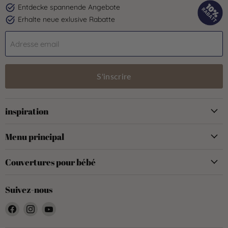
Entdecke spannende Angebote
Erhalte neue exlusive Rabatte
Adresse email
S'inscrire
inspiration
Menu principal
Couvertures pour bébé
Suivez-nous
Trouvez-
Trouvez-
Trouvez-
nous
nous
nous